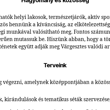
Hagyomány és közösség
hatók helyi lakosok, természetjárók, aktív spo
özös bennünk a kíváncsiság, az elkötelezettség
égi munkával valósítható meg. Fontos számun
űen mutassuk be. Hiszünk abban, hogy a tört
ténetek együtt adják meg Várgesztes valódi ar
Terveink
 végezni, amelynek középpontjában a közössé
k, kirándulások és tematikus séták szervezése