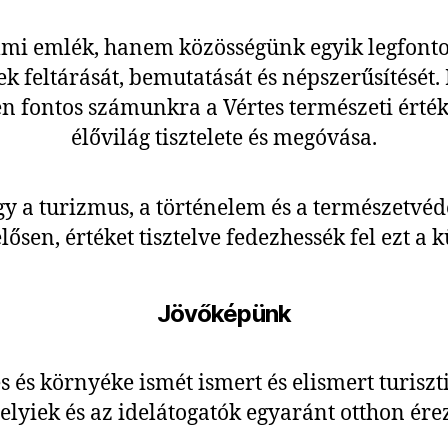
lmi emlék, hanem közösségünk egyik legfonto
nek feltárását, bemutatását és népszerűsítés
n fontos számunkra a Vértes természeti érték
élővilág tisztelete és megóvása.
y a turizmus, a történelem és a természetvé
elősen, értéket tisztelve fedezhessék fel ezt a 
Jövőképünk
 és környéke ismét ismert és elismert turisztik
helyiek és az idelátogatók egyaránt otthon ér