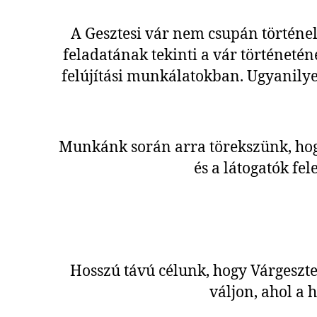
A Gesztesi vár nem csupán történe
feladatának tekinti a vár történeté
felújítási munkálatokban. Ugyanilye
Munkánk során arra törekszünk, hog
és a látogatók fel
Hosszú távú célunk, hogy Várgesztes
váljon, ahol a 