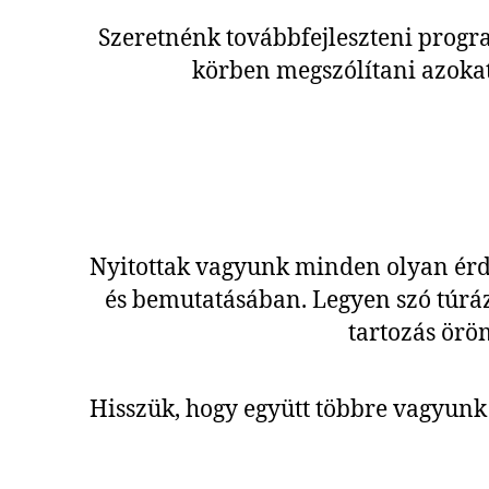
Szeretnénk továbbfejleszteni progra
körben megszólítani azokat
Nyitottak vagyunk minden olyan érde
és bemutatásában. Legyen szó túrázá
tartozás örö
Hisszük, hogy együtt többre vagyunk 