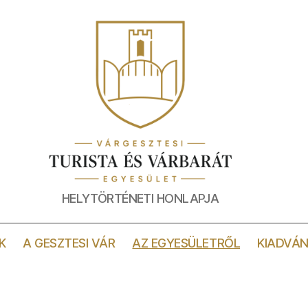
MINDEN
HELYTÖRTÉNETI HONLAPJA
A
GESZTESI
VÁRRÓL
K
A GESZTESI VÁR
AZ EGYESÜLETRŐL
KIADVÁN