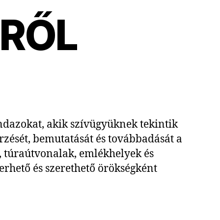
TRŐL
indazokat, akik szívügyüknek tekintik
őrzését, bemutatását és továbbadását a
, túraútvonalak, emlékhelyek és
erhető és szerethető örökségként