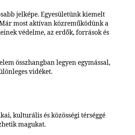
sabb jelképe. Egyesületünk kiemelt
ét. Már most aktívan közreműködünk a
einek védelme, az erdők, források és
delem összhangban legyen egymással,
különleges vidéket.
ai, kulturális és közösségi térséggé
ezhetik magukat.