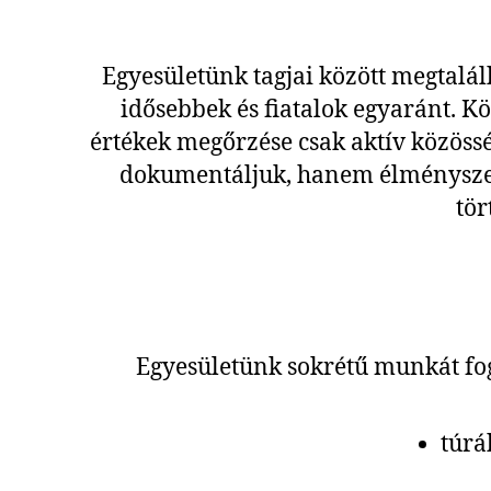
Egyesületünk tagjai között megtalál
idősebbek és fiatalok egyaránt. K
értékek megőrzése csak aktív közöss
dokumentáljuk, hanem élményszer
tör
Egyesületünk sokrétű munkát fog
túrá