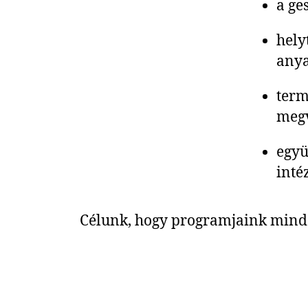
a ge
hely
anya
term
megv
együ
inté
Célunk, hogy programjaink minde