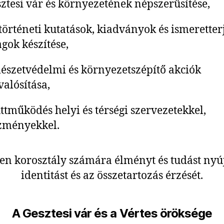
sztesi vár és környezetének népszerűsítése,
történeti kutatások, kiadványok és ismeretter
gok készítése,
észetvédelmi és környezetszépítő akciók
alósítása,
ttműködés helyi és térségi szervezetekkel,
zményekkel.
n korosztály számára élményt és tudást nyújt
identitást és az összetartozás érzését.
A Gesztesi vár és a Vértes öröksége