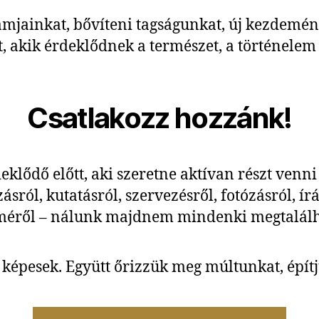
mjainkat, bővíteni tagságunkat, új kezdemén
, akik érdeklődnek a természet, a történelem 
Csatlakozz hozzánk!
klődő előtt, aki szeretne aktívan részt venn
sról, kutatásról, szervezésről, fotózásról, í
méről – nálunk majdnem mindenki megtalálha
képesek. Együtt őrizzük meg múltunkat, építj