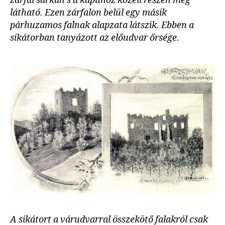
zárfal sarkán s a kapuhoz közeli részen még
látható. Ezen zárfalon belül egy másik
párhuzamos falnak alapzata látszik. Ebben a
sikátorban tanyázott az előudvar őrsége.
A sikátort a várudvarral összekötő falakról csak