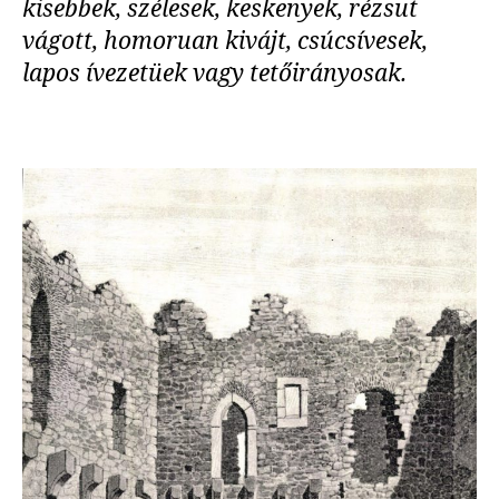
kisebbek, szélesek, keskenyek, rézsut
vágott, homoruan kivájt, csúcsívesek,
lapos ívezetüek vagy tetőirányosak.