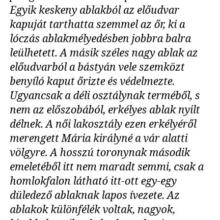
Egyik keskeny ablakból az előudvar
kapuját tarthatta szemmel az őr, ki a
lóczás ablakmélyedésben jobbra balra
leülhetett. A másik széles nagy ablak az
előudvarból a bástyán vele szemközt
benyíló kaput őrizte és védelmezte.
Ugyancsak a déli osztálynak terméből, s
nem az előszobából, erkélyes ablak nyilt
délnek. A női lakosztály ezen erkélyéről
merengett Mária királyné a vár alatti
völgyre. A hosszú toronynak második
emeletéből itt nem maradt semmi, csak a
homlokfalon látható itt-ott egy-egy
düledező ablaknak lapos ívezete. Az
ablakok különfélék voltak, nagyok,