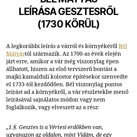
LEÍRÁSA GESZTESRŐL
(1730 KÖRÜL)
A legkorábbi leírás a várról és környékéről
Bél
Mátyás
tól származik. Az 1700-as évek elején
járt erre, amikor a vár még viszonylag épen
állhatott, hiszen az első tervszerű bontást a
majki kamalduli kolostor építésekor szenvedte
el 1733-tól kezdődően. Bél viszonylag pontos
leírást ad a környékről, a vár részletekbe menő
leírásával sajnálatos módon vagy nem
foglalkozik, vagy elveszett az a rész:
„1.§. Gesztes is a Vértesi erdőkben van,
ugyanazon az oldalon, mint Vidám, de egy