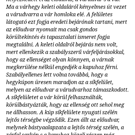
Ma a várhegy keleti oldaláról kényelmes út vezet
a várudvarra a vár homloka elé. A felületes
látogató ezt fogja eredeti bejárónak tartani, mert
az előudvar nyomait ma csak gondos
körültekintés és tapasztalati ismeret fogja
megtalálni. A keleti oldalról bejárás nem volt,
mert ellenkezik a szabályszerű várfeljárásokkal,
hogy az ellenséget olyan könnyen, a várnak
megkerülése nélkül engedjék a kapuhoz férni.
Szabályellenes lett volna továbbá, hogy a
hegykúpon üresen maradjon az a síkfelület,
melyen az előudvar a várudvarhoz támaszkodott.
A síkfelületet a vár körül felhasználták,
körülbástyázták, hogy az ellenség ott sehol meg
ne állhasson. A kúp síkfelülete nyugati szélén
lejtős térségbe végződik. Ezen állt az előudvar,
melynek bástyaalapzata a lejtős térség szélén, a