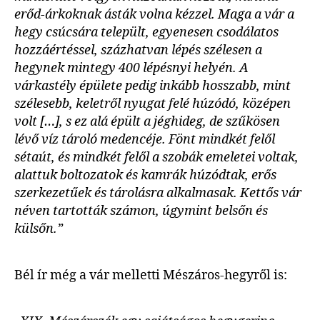
erőd-árkoknak ásták volna kézzel. Maga a vár a
hegy csúcsára települt, egyenesen csodálatos
hozzáértéssel, százhatvan lépés szélesen a
hegynek mintegy 400 lépésnyi helyén. A
várkastély épülete pedig inkább hosszabb, mint
szélesebb, keletről nyugat felé húzódó, középen
volt […], s ez alá épült a jéghideg, de szűkösen
lévő víz tároló medencéje. Fönt mindkét felől
sétaút, és mindkét felől a szobák emeletei voltak,
alattuk boltozatok és kamrák húzódtak, erős
szerkezetűek és tárolásra alkalmasak. Kettős vár
néven tartották számon, úgymint belsőn és
külsőn.”
Bél ír még a vár melletti Mészáros-hegyről is: