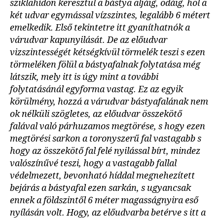
sziklahídon keresztül a bástya aljáig, odáig, hol a
két udvar egymással vízszintes, legalább 6 métert
emelkedik. Első tekintetre itt gyaníthatnók a
várudvar kapunyilását. De az előudvar
vizszintességét kétségkívül törmelék teszi s ezen
törmeléken fölül a bástyafalnak folytatása még
látszik, mely itt is úgy mint a további
folytatásánál egyforma vastag. Ez az egyik
körülmény, hozzá a várudvar bástyafalának nem
ok nélküli szögletes, az előudvar összekötő
falával való párhuzamos megtörése, s hogy ezen
megtörési sarkon a toronyszerű fal vastagabb s
hogy az összekötő fal felé nyilással bírt, mindez
valószínűvé teszi, hogy a vastagabb fallal
védelmezett, bevonható híddal megnehezített
bejárás a bástyafal ezen sarkán, s ugyancsak
ennek a földszintől 6 méter magasságnyira eső
nyílásán volt. Hogy, az előudvarba betérve s itt a