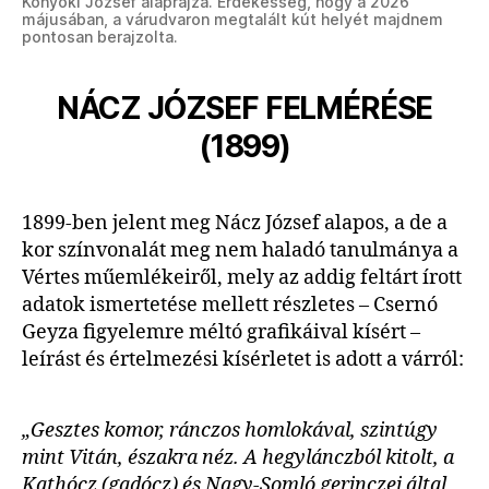
Könyöki József alaprajza. Érdekesség, hogy a 2026
májusában, a várudvaron megtalált kút helyét majdnem
pontosan berajzolta.
NÁCZ JÓZSEF FELMÉRÉSE
(1899)
1899-ben jelent meg Nácz József alapos, a de a
kor színvonalát meg nem haladó tanulmánya a
Vértes műemlékeiről, mely az addig feltárt írott
adatok ismertetése mellett részletes – Csernó
Geyza figyelemre méltó grafikáival kísért –
leírást és értelmezési kísérletet is adott a várról:
„Gesztes komor, ránczos homlokával, szintúgy
mint Vitán, északra néz. A hegylánczból kitolt, a
Kathócz (gadócz) és Nagy-Somló gerinczei által