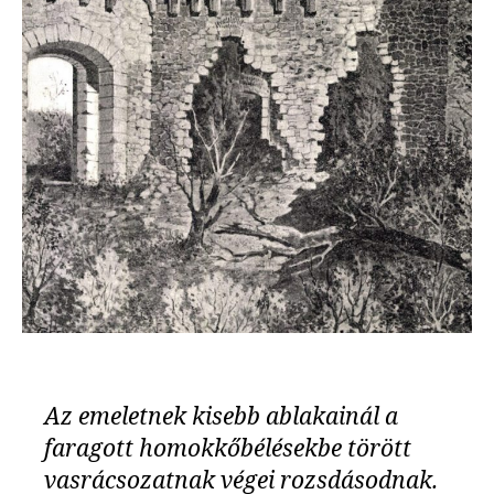
Az emeletnek kisebb ablakainál a
faragott homokkőbélésekbe törött
vasrácsozatnak végei rozsdásodnak.