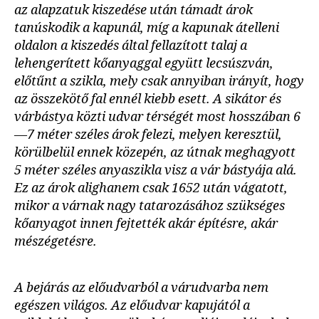
az alapzatuk kiszedése után támadt árok
tanúskodik a kapunál, míg a kapunak átelleni
oldalon a kiszedés által fellazított talaj a
lehengerített kőanyaggal együtt lecsúszván,
előtűnt a szikla, mely csak annyiban irányít, hogy
az összekötő fal ennél kiebb esett. A sikátor és
várbástya közti udvar térségét most hosszában 6
—7 méter széles árok felezi, melyen keresztül,
körülbelül ennek közepén, az útnak meghagyott
5 méter széles anyaszikla visz a vár bástyája alá.
Ez az árok alighanem csak 1652 után vágatott,
mikor a várnak nagy tatarozásához szükséges
kőanyagot innen fejtették akár építésre, akár
mészégetésre.
A bejárás az előudvarból a várudvarba nem
egészen világos. Az előudvar kapujától a