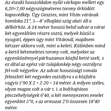
Az északi hosszoldalon nyiló várkapu mellett egy
6,20×7,00 négyszögméteres torony őrködött
kapuvédkép. Úgy Gesztes, mint Vitán várának
homloka 21°, 5—8’ elhajlási szög alatt áll a
délkörhöz. A 14 méter hosszú belső udvar a várat
két egyenlőtlen részre osztá, melyek közül a
nyugati, éppen úgy mint Vitánnál, majdnem
kétszer akkora volt, mint a keleti. Különben mind
a kettő kétemeletes torony volt, melyeket az
egyenközénnyel párhuzamos közfal ketté szelt, s
ez által az egész vár tulajdonkép négy osztályra
fel volt négyelve. Az udvar hosszúsági vonala
feloszlott két negyedes osztályra s a közfalra
vagyis 5’90 X 2 + 2-20 = 14 méter. A milyen széles,
olyan magas volt a vár t. i. a bolthajtásos
pinczehelyiségek 6’40, a két mennyezetes emelet
egyenkint 5”0, s az ormozat 2’0 összesen 18’40
méter.