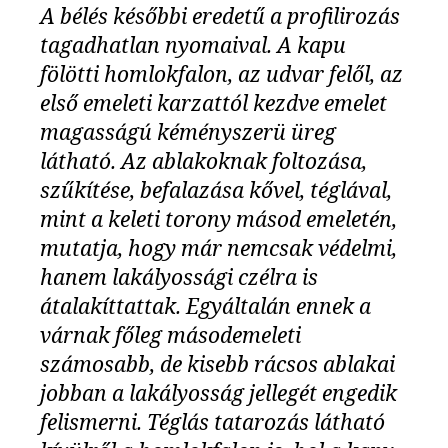
A bélés későbbi eredetű a profilirozás
tagadhatlan nyomaival. A kapu
fölötti homlokfalon, az udvar felől, az
első emeleti karzattól kezdve emelet
magasságú kéményszerü üreg
látható. Az ablakoknak foltozása,
szűkítése, befalazása kővel, téglával,
mint a keleti torony másod emeletén,
mutatja, hogy már nemcsak védelmi,
hanem lakályossági czélra is
átalakíttattak. Egyáltalán ennek a
várnak főleg másodemeleti
számosabb, de kisebb rácsos ablakai
jobban a lakályosság jellegét engedik
felismerni. Téglás tatarozás látható