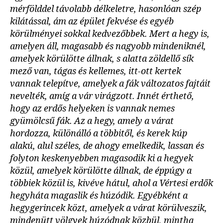
mérfölddel távolabb délkeletre, hasonlóan szép
kilátással, ám az épület fekvése és egyéb
körülményei sokkal kedvezőbbek. Mert a hegy is,
amelyen áll, magasabb és nagyobb mindeniknél,
amelyek körülötte állnak, s alatta zöldellő sík
mező van, tágas és kellemes, itt-ott kertek
vannak telepítve, amelyek a fák változatos fajtáit
nevelték, amíg a vár virágzott. Innét érthető,
hogy az erdős helyeken is vannak nemes
gyümölcsű fák. Az a hegy, amely a várat
hordozza, különálló a többitől, és kerek kúp
alakú, alul széles, de ahogy emelkedik, lassan és
folyton keskenyebben magasodik ki a hegyek
közül, amelyek körülötte állnak, de éppúgy a
többiek közül is, kivéve hátul, ahol a Vértesi erdők
hegyháta magaslik és húzódik. Egyébként a
hegygerincek közt, amelyek a várat körülveszik,
mindenütt völgyek húzódnak közbül, mintha