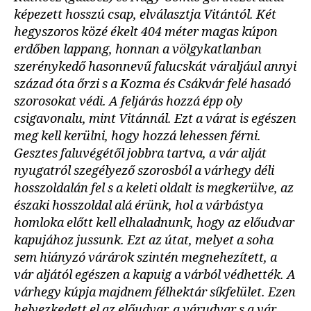
képezett hosszú csap, elválasztja Vitántól. Két
hegyszoros közé ékelt 404 méter magas kúpon
erdőben lappang, honnan a völgykatlanban
szerénykedő hasonnevű falucskát váraljául annyi
század óta őrzi s a Kozma és Csákvár felé hasadó
szorosokat védi. A feljárás hozzá épp oly
csigavonalu, mint Vitánnál. Ezt a várat is egészen
meg kell kerülni, hogy hozzá lehessen férni.
Gesztes faluvégétől jobbra tartva, a vár alját
nyugatról szegélyező szorosból a várhegy déli
hosszoldalán fel s a keleti oldalt is megkerülve, az
északi hosszoldal alá érünk, hol a várbástya
homloka előtt kell elhaladnunk, hogy az előudvar
kapujához jussunk. Ezt az útat, melyet a soha
sem hiányzó várárok szintén megnehezített, a
vár aljától egészen a kapuig a várból védhették. A
várhegy kúpja majdnem félhektár síkfelület. Ezen
helyezkedett el az előudvar, a várudvar s a vár.