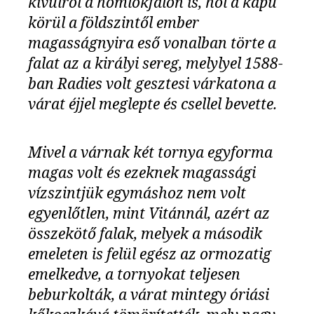
kívülről a homlokfalon is, hol a kapu
körül a földszintől ember
magasságnyira eső vonalban törte a
falat az a királyi sereg, melylyel 1588-
ban Radies volt gesztesi várkatona a
várat éjjel meglepte és csellel bevette.
Mivel a várnak két tornya egyforma
magas volt és ezeknek magassági
vízszintjük egymáshoz nem volt
egyenlőtlen, mint Vitánnál, azért az
összekötő falak, melyek a második
emeleten is felül egész az ormozatig
emelkedve, a tornyokat teljesen
beburkolták, a várat mintegy óriási