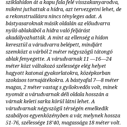
sziklahídon át a kapu fala felé visszakanyarodva,
miként juthattak a hídra, azt tervezgetni lehet, de
a rekonstruálásra nincs tényleges adat. A
bástyasaroknak másik oldalán az előudvarra
nyiló ablakából a hídra való feljárást
akadályozhatták. A mint az ellenség a hídon
keresztül a várudvarra belépett, mindjárt
szemközt a várból 2 méter négyszögű tátongó
ablak fenyegette. A várudvarnak 11 —16—24
méter közt váltakozó szélessége elég helyet
hagyott katonai gyakorlatokra, középkorban
szokásos tornajátékokra. A bástyafal 7—8 méter
magas, 2 méter vastag s gyilokvedős volt, minek
nyomát a várudvarnak déli oldala hosszán a
várnak keleti sarka körül látni lehet. A
várudvarnak négyszögű térségén emelkedik
szabályos egyenközényben a vár, melynek hossza
51-76, szélessége 18’40, magassága 18 méter volt.