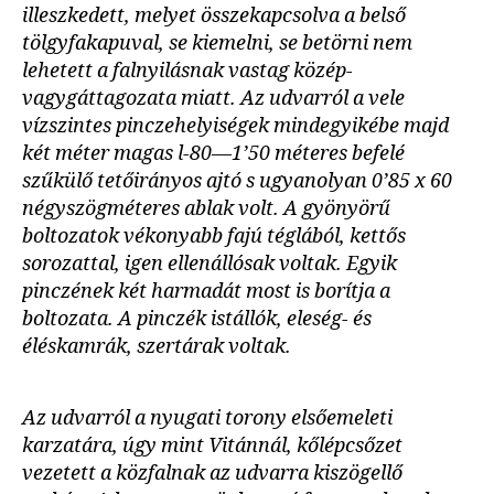
illeszkedett, melyet összekapcsolva a belső
tölgyfakapuval, se kiemelni, se betörni nem
lehetett a falnyilásnak vastag közép-
vagygáttagozata miatt. Az udvarról a vele
vízszintes pinczehelyiségek mindegyikébe majd
két méter magas l-80—1’50 méteres befelé
szűkülő tetőirányos ajtó s ugyanolyan 0’85 x 60
négyszögméteres ablak volt. A gyönyörű
boltozatok vékonyabb fajú téglából, kettős
sorozattal, igen ellenállósak voltak. Egyik
pinczének két harmadát most is borítja a
boltozata. A pinczék istállók, eleség- és
éléskamrák, szertárak voltak.
Az udvarról a nyugati torony elsőemeleti
karzatára, úgy mint Vitánnál, kőlépcsőzet
vezetett a közfalnak az udvarra kiszögellő