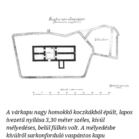
A várkapu nagy homokkő koczkákból épült, lapos
ívezetű nyílása 3,30 méter széles, kivül
mélyedéses, belül fülkés volt. A mélyedésbe
kívülről sarkonforduló vaspántos kapu