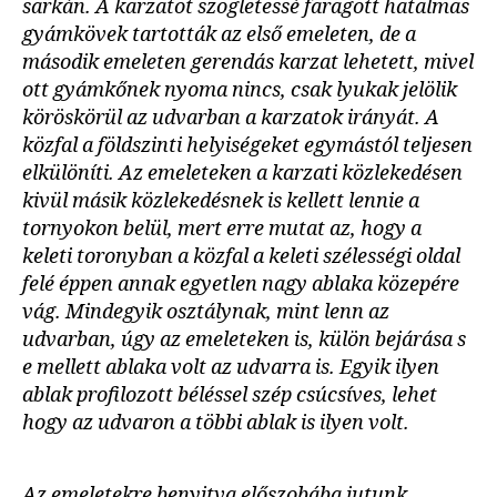
sarkán. A karzatot szögletessé faragott hatalmas
gyámkövek tartották az első emeleten, de a
második emeleten gerendás karzat lehetett, mivel
ott gyámkőnek nyoma nincs, csak lyukak jelölik
köröskörül az udvarban a karzatok irányát. A
közfal a földszinti helyiségeket egymástól teljesen
elkülöníti. Az emeleteken a karzati közlekedésen
kivül másik közlekedésnek is kellett lennie a
tornyokon belül, mert erre mutat az, hogy a
keleti toronyban a közfal a keleti szélességi oldal
felé éppen annak egyetlen nagy ablaka közepére
vág. Mindegyik osztálynak, mint lenn az
udvarban, úgy az emeleteken is, külön bejárása s
e mellett ablaka volt az udvarra is. Egyik ilyen
ablak profilozott béléssel szép csúcsíves, lehet
hogy az udvaron a többi ablak is ilyen volt.
Az emeletekre benyitva előszobába jutunk,