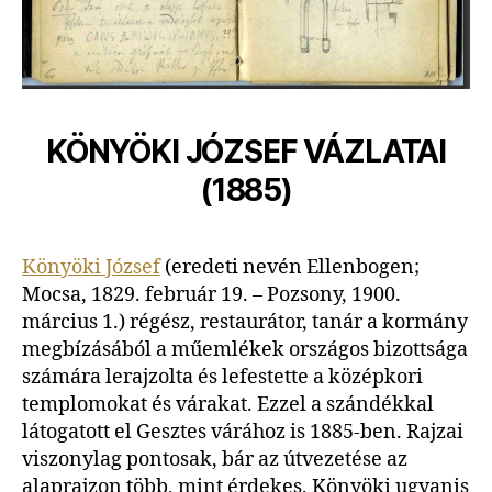
KÖNYÖKI JÓZSEF VÁZLATAI
(1885)
Könyöki József
(eredeti nevén Ellenbogen;
Mocsa, 1829. február 19. – Pozsony, 1900.
március 1.) régész, restaurátor, tanár a kormány
megbízásából a műemlékek országos bizottsága
számára lerajzolta és lefestette a középkori
templomokat és várakat. Ezzel a szándékkal
látogatott el Gesztes várához is 1885-ben. Rajzai
viszonylag pontosak, bár az útvezetése az
alaprajzon több, mint érdekes. Könyöki ugyanis