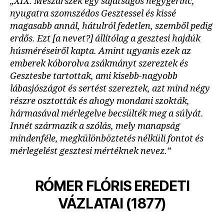
„XIX. Mészárszék egy sajátságos hegygerinc,
nyugatra szomszédos Gesztessel és kissé
magasabb annál, hátulról fedetlen, szemből pedig
erdős. Ezt [a nevet?] állítólag a gesztesi hajdúk
húsméréseiről kapta. Amint ugyanis ezek az
emberek kóborolva zsákmányt szereztek és
Gesztesbe tartottak, ami kisebb-nagyobb
lábasjószágot és sertést szereztek, azt mind négy
részre osztották és ahogy mondani szokták,
hármasával mérlegelve becsülték meg a súlyát.
Innét származik a szólás, mely manapság
mindenféle, megkülönböztetés nélküli fontot és
mérlegelést gesztesi mértéknek nevez.”
RÓMER FLÓRIS EREDETI
VÁZLATAI (1877)