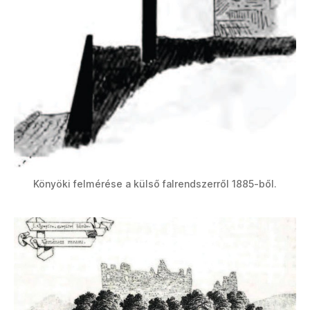
Könyöki felmérése a külső falrendszerről 1885-ből.