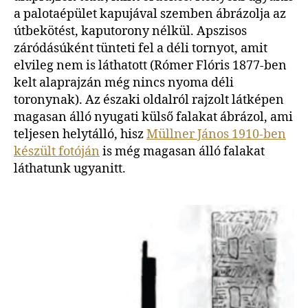
a palotaépület kapujával szemben ábrázolja az
útbekötést, kaputorony nélkül. Apszisos
záródásúként tünteti fel a déli tornyot, amit
elvileg nem is láthatott (Rómer Flóris 1877-ben
kelt alaprajzán még nincs nyoma déli
toronynak). Az északi oldalról rajzolt látképen
magasan álló nyugati külső falakat ábrázol, ami
teljesen helytálló, hisz
Müllner János 1910-ben
készült fotóján
is még magasan álló falakat
láthatunk ugyanitt.