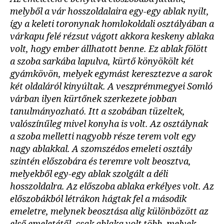
melyből a vár hosszoldalaira egy-egy ablak nyilt,
így a keleti toronynak homlokoldali osztályában a
várkapu felé rézsut vágott akkora keskeny ablaka
volt, hogy ember állhatott benne. Ez ablak fölött
a szoba sarkába lapulva, kürtő könyökölt két
gyámkövön, melyek egymást keresztezve a sarok
két oldaláról kinyúltak. A veszprémmegyei Somló
várban ilyen kürtőnek szerkezete jobban
tanulmányozható. Itt a szobában tüzeltek,
valószínűleg mivel konyha is volt. Az osztálynak
a szoba melletti nagyobb része terem volt egy
nagy ablakkal. A szomszédos emeleti osztály
szintén előszobára és teremre volt beosztva,
melyekből egy-egy ablak szolgált a déli
hosszoldalra. Az előszoba ablaka erkélyes volt. Az
előszobákból létrákon hágtak fel a második
emeletre, melynek beosztása alig különbözött az