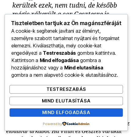
kerültek ezek, nem tudni, de később
mégis rákerült a sor Gesztesre is,
legalább erre mutat egy 1652-ből
Tiszteletben tartjuk az Ön magánszféráját
A cookie-k segítenek javítani az élményt,
származó költségvetés, mely szerint,
személyre szabott tartalmat nyújtani és forgalmat
több más hibán kivül, a bástyafal 11
elemezni. Kiválaszthatja, mely cookie-kat
öl hosszúságban s 4 öl magasságban
engedélyezi a
Testreszabás
gombra kattintva.
leszakadt, s a kapu is rozoga
Kattintson a
Mind elfogadása
gombra a
állapotban volt. A kijavításra 44
hozzájáruláshoz vagy a
Mind elutasítása
gombra a nem alapvető cookie-k elutasításához.
köböl kőfalazásáért számíttatott 270
frt, az ácsoknak 140 frt, azonkívül a
TESTRESZABÁS
különféle fuvarosoknak és
MIND ELUTASÍTÁSA
napszámosoknak járó napidijak.
MIND ELFOGADÁSA
2) Véleményünk szerint a követ ekkor fejtették az
Powered by
előudvar árkából. Ha Vitán és Gesztes várakat