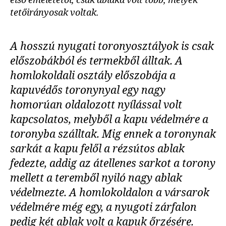
első emeletétől, csak ablaka volt több, melyek
tetőirányosak voltak.
A hosszú nyugati toronyosztályok is csak
előszobákból és termekből álltak. A
homlokoldali osztály előszobája a
kapuvédős toronynyal egy nagy
homorúan oldalozott nyílással volt
kapcsolatos, melyből a kapu védelmére a
toronyba szálltak. Mig ennek a toronynak
sarkát a kapu felől a rézsútos ablak
fedezte, addig az átellenes sarkot a torony
mellett a teremből nyiló nagy ablak
védelmezte. A homlokoldalon a vársarok
védelmére még egy, a nyugoti zárfalon
pedig két ablak volt a kapuk őrzésére.