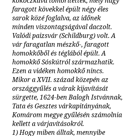
kőkoczkává tömörítették, mely nagy
faragott kövekkel épült négy éles
sarok közé foglalva, az időnek
minden viszontagságával daczolt.
Valódi paizsvár (Schildburg) volt. A
vár faragatlan mészkő-, faragott
homokkőből és téglából épült. A
homokkő Sóskútról származhatik.
Ezen a vidéken homokkő nincs.
Mikor a XVII. század közepén az
országgyűlés a várak kijavítását
sürgette, 1624-ben Balogh Istvánnak,
Tata és Gesztes várkapitányának,
Komárom megye gyűlésén számolnia
kellett a várjavításokról.
1) Hogy miben álltak, mennyibe