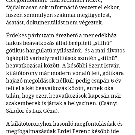
élet gondolatán. Mai szemmel nézve,
fájdalmasan sok információ veszett el ekkor,
hiszen semmilyen szakmai megfigyelést,
ásatást, dokumentálást nem végeztek.
Érdekes párhuzam érezhető a menedékház
laikus beavatkozás által beépített „stílhű”
gótikus hangulatú nyílászárói és a mai divatos
újjáépítő várhelyreállítások szintén „stílhű”
beavatkozásai között. A későbbi Szent István
kilátótorony már modern vonalú lett, gótikára
hajazó megoldások nélkül: pedig csupán 6 év
telt el a két beavatkozás között, ennek oka
talán, hogy ezen beavatkozások kapcsán már
szakemberek is jártak a helyszínen. (Csányi
Sándor és Lux Géza).
A kilátótoronyhoz hasonló megfontolásúak és
megfogalmazásúak Erdei Ferenc később ide