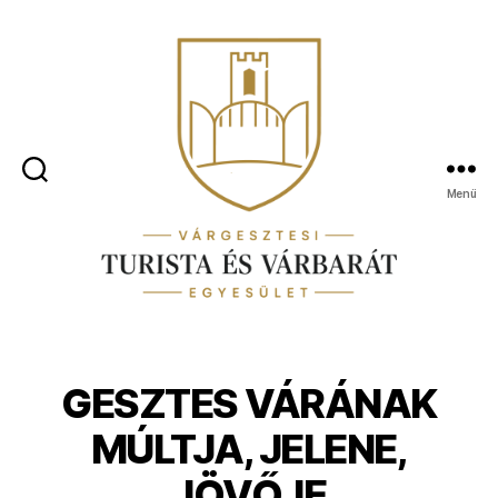
Menü
MINDEN
A
GESZTESI
VÁRRÓL
GESZTES VÁRÁNAK
MÚLTJA, JELENE,
JÖVŐJE