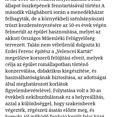
állapot összképének fenntartásával történt A
második világháború során a menedékházat
felhagyták, de a környékbeli szénbányászati
tröszt kezdeményezésére az 50-es évek végén
felmerült az épület hasznosítása, melyet az
akkori Országos Műemléki Felügyelőség
tervezett. Talán nem véletlenül dolgozta ki
Erdei Ferenc építész a „Velencei Kartát”
megelőzve korszerű felújítási elveit, melyek
célja az épület romállapotban történő
konzerválása, didaktikus kiegészítése, és
használhatóságának biztosítása, az adottságai
által meghatározott korlátok
figyelembevételével. Folytatása volt a 30-as
évekbeli nekibuzdulásnak ez a helyreállítás,
azzal a különbséggel, hogy szakemberek
végezték, régészeti ásatás előzte meg, és
komoly, jól működő funkció került falai közé.