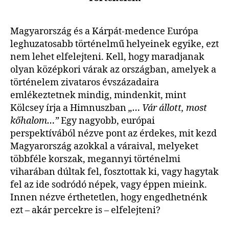
Magyarország és a Kárpát-medence Európa
leghuzatosabb történelmű helyeinek egyike, ezt
nem lehet elfelejteni. Kell, hogy maradjanak
olyan középkori várak az országban, amelyek a
történelem zivataros évszázadaira
emlékeztetnek mindig, mindenkit, mint
Kölcsey írja a Himnuszban
„… Vár állott, most
kőhalom…”
Egy nagyobb, európai
perspektívából nézve pont az érdekes, mit kezd
Magyarország azokkal a váraival, melyeket
többféle korszak, megannyi történelmi
viharában dúltak fel, fosztottak ki, vagy hagytak
fel az ide sodródó népek, vagy éppen mieink.
Innen nézve érthetetlen, hogy engedhetnénk
ezt – akár percekre is – elfelejteni?