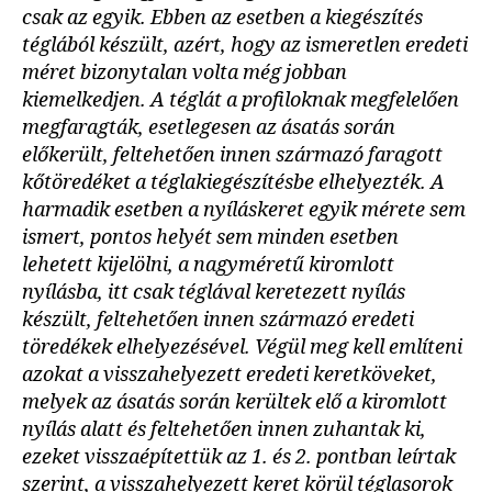
csak az egyik. Ebben az esetben a kiegészítés
téglából készült, azért, hogy az ismeretlen eredeti
méret bizonytalan volta még jobban
kiemelkedjen. A téglát a profiloknak megfelelően
megfaragták, esetlegesen az ásatás során
előkerült, feltehetően innen származó faragott
kőtöredéket a téglakiegészítésbe elhelyezték. A
harmadik esetben a nyíláskeret egyik mérete sem
ismert, pontos helyét sem minden esetben
lehetett kijelölni, a nagyméretű kiromlott
nyílásba, itt csak téglával keretezett nyílás
készült, feltehetően innen származó eredeti
töredékek elhelyezésével. Végül meg kell említeni
azokat a visszahelyezett eredeti keretköveket,
melyek az ásatás során kerültek elő a kiromlott
nyílás alatt és feltehetően innen zuhantak ki,
ezeket visszaépítettük az 1. és 2. pontban leírtak
szerint, a visszahelyezett keret körül téglasorok