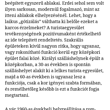
beépített egyszerű ablakai. Erdei sehol sem volt
ilyen sarkosan, modernül fogalmazó, mint az
itteni ablakok elhelyezésénél. Lehet, hogy a
laikus „gótizálás” válthatta ki belőle ezeket a
karcos érzelmeket? A turistaegyesület
tevékenységének pozitívumaként értékelhető
az ide telepített rendeltetés. Szakrális
épületeken kívül nagyon ritka, hogy ugyanaz,
vagy rokonítható funkció kerül egy középkori
épület falai közé. Királyi szálláshelynek épült a
középkorban, a 30-as években is spontán
szálláshelyet alakít ki a lelkes turista egyesület,
majd a 60-as években is ugyanaz lesz a
funkciója, csak a kor igényei szabta formában,
és remélhetőleg később is ezt a funkciót fogja
megtartani.
A vár 1960-as évekbeli helyreállítása a rom-