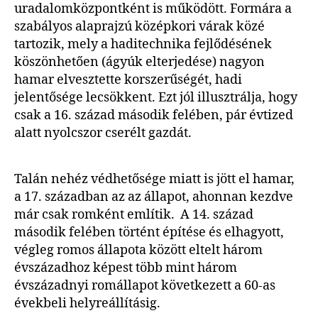
uradalomközpontként is működött. Formára a
szabályos alaprajzú középkori várak közé
tartozik, mely a haditechnika fejlődésének
köszönhetően (ágyúk elterjedése) nagyon
hamar elvesztette korszerűségét, hadi
jelentősége lecsökkent. Ezt jól illusztrálja, hogy
csak a 16. század második felében, pár évtized
alatt nyolcszor cserélt gazdát.
Talán nehéz védhetősége miatt is jött el hamar,
a 17. században az az állapot, ahonnan kezdve
már csak romként említik. A 14. század
második felében történt építése és elhagyott,
végleg romos állapota között eltelt három
évszázadhoz képest több mint három
évszázadnyi romállapot következett a 60-as
évekbeli helyreállításig.