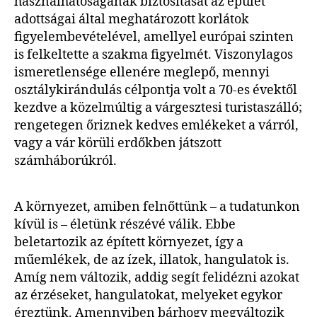
használhatóságának biztosítását az épület
adottságai által meghatározott korlátok
figyelembevételével, amellyel európai szinten
is felkeltette a szakma figyelmét. Viszonylagos
ismeretlensége ellenére meglepő, mennyi
osztálykirándulás célpontja volt a 70-es évektől
kezdve a közelmúltig a várgesztesi turistaszálló;
rengetegen őriznek kedves emlékeket a várról,
vagy a vár körüli erdőkben játszott
számháborúkról.
A környezet, amiben felnőttünk – a tudatunkon
kívül is – életünk részévé válik. Ebbe
beletartozik az épített környezet, így a
műemlékek, de az ízek, illatok, hangulatok is.
Amíg nem változik, addig segít felidézni azokat
az érzéseket, hangulatokat, melyeket egykor
éreztünk. Amennyiben bárhogy megváltozik