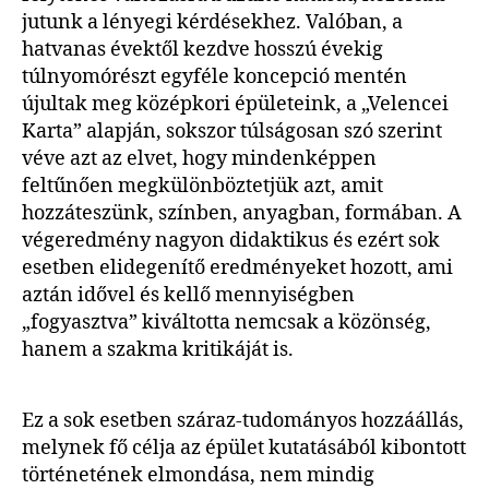
jutunk a lényegi kérdésekhez. Valóban, a
hatvanas évektől kezdve hosszú évekig
túlnyomórészt egyféle koncepció mentén
újultak meg középkori épületeink, a „Velencei
Karta” alapján, sokszor túlságosan szó szerint
véve azt az elvet, hogy mindenképpen
feltűnően megkülönböztetjük azt, amit
hozzáteszünk, színben, anyagban, formában. A
végeredmény nagyon didaktikus és ezért sok
esetben elidegenítő eredményeket hozott, ami
aztán idővel és kellő mennyiségben
„fogyasztva” kiváltotta nemcsak a közönség,
hanem a szakma kritikáját is.
Ez a sok esetben száraz-tudományos hozzáállás,
melynek fő célja az épület kutatásából kibontott
történetének elmondása, nem mindig