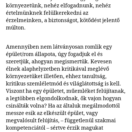
környezetünk, nehéz elfogadnunk, nehéz
értelmünknek felülkerekedni az
érzelmeinken, a biztonságot, kötődést jelentő
múlton.
Amennyiben nem látványosan romlik egy
épület/rom állapota, úgy fogadjuk el és
szeretjük, ahogyan megismertük. Kevesen
élnek alaphelyzetben kritikával meglévő
környezetüket illetően, ehhez tanultság,
kritikus szemléletmód és világlátottság is kell.
Viszont ha egy épületet, műemléket felújítanak,
a legtöbben elgondolkodnak, ők vajon hogyan
csinálták volna? Ha az általuk megálmodottól
messze esik az elkészült épület, vagy
megvalósult felújítás, – függetlenül szakmai
kompetenciától – sértve érzik magukat