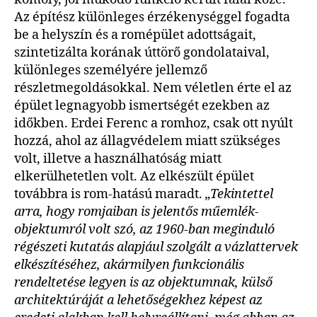
Az építész különleges érzékenységgel fogadta
be a helyszín és a romépület adottságait,
szintetizálta korának úttörő gondolataival,
különleges személyére jellemző
részletmegoldásokkal. Nem véletlen érte el az
épület legnagyobb ismertségét ezekben az
időkben. Erdei Ferenc a romhoz, csak ott nyúlt
hozzá, ahol az állagvédelem miatt szükséges
volt, illetve a használhatóság miatt
elkerülhetetlen volt. Az elkészült épület
továbbra is rom-hatású maradt.
„Tekintettel
arra, hogy romjaiban is jelentős műemlék-
objektumról volt szó, az 1960-ban meginduló
régészeti kutatás alapjául szolgált a vázlattervek
elkészítéséhez, akármilyen funkcionális
rendeltetése legyen is az objektumnak, külső
architektúráját a lehetőségekhez képest az