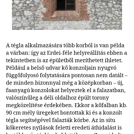
A tégla alkalmazására több korból is van példa
a várban: így az Erdei-féle helyreállítás ebben a
tekintetben is az épületből meríthetett ihletet.
Például a belső udvar kő konzoljain nyugvó
függőfolyosó folytatására pontosan nem datált –
de minden bizonnyal még a középkorban – új,
faanyagú konzolokat helyeztek el a falazatban,
valószínűleg a déli oldalhoz épült torony
megközelítése érdekében. Ekkor a kőfalban kb.
90 cm mély üregeket bontottak ki és a konzolt
tégla segítségével falazták körbe. Az in situ
kőkeretes nyílások feletti eredeti áthidalást is