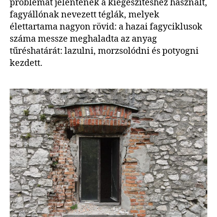
problémát jelentenek a kiegészítéshez használt,
fagyállónak nevezett téglák, melyek
élettartama nagyon rövid: a hazai fagyciklusok
száma messze meghaladta az anyag
tűréshatárát: lazulni, morzsolódni és potyogni
kezdett.