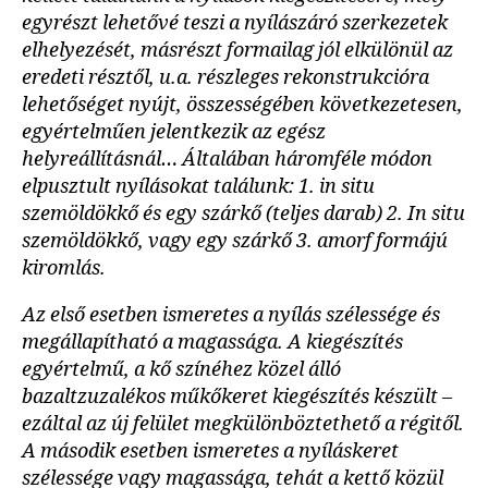
egyrészt lehetővé teszi a nyílászáró szerkezetek
elhelyezését, másrészt formailag jól elkülönül az
eredeti résztől, u.a. részleges rekonstrukcióra
lehetőséget nyújt, összességében következetesen,
egyértelműen jelentkezik az egész
helyreállításnál… Általában háromféle módon
elpusztult nyílásokat találunk: 1. in situ
szemöldökkő és egy szárkő (teljes darab) 2. In situ
szemöldökkő, vagy egy szárkő 3. amorf formájú
kiromlás.
Az első esetben ismeretes a nyílás szélessége és
megállapítható a magassága. A kiegészítés
egyértelmű, a kő színéhez közel álló
bazaltzuzalékos műkőkeret kiegészítés készült –
ezáltal az új felület megkülönböztethető a régitől.
A második esetben ismeretes a nyíláskeret
szélessége vagy magassága, tehát a kettő közül