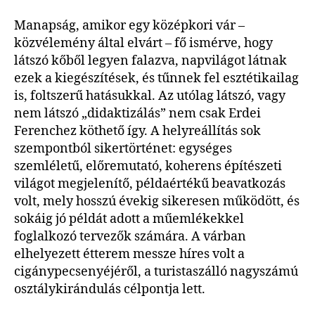
Manapság, amikor egy középkori vár –
közvélemény által elvárt – fő ismérve, hogy
látszó kőből legyen falazva, napvilágot látnak
ezek a kiegészítések, és tűnnek fel esztétikailag
is, foltszerű hatásukkal. Az utólag látszó, vagy
nem látszó „didaktizálás” nem csak Erdei
Ferenchez köthető így. A helyreállítás sok
szempontból sikertörténet: egységes
szemléletű, előremutató, koherens építészeti
világot megjelenítő, példaértékű beavatkozás
volt, mely hosszú évekig sikeresen működött, és
sokáig jó példát adott a műemlékekkel
foglalkozó tervezők számára. A várban
elhelyezett étterem messze híres volt a
cigánypecsenyéjéről, a turistaszálló nagyszámú
osztálykirándulás célpontja lett.