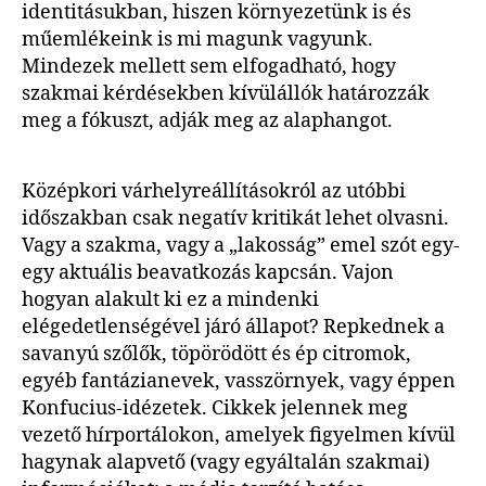
identitásukban, hiszen környezetünk is és
műemlékeink is mi magunk vagyunk.
Mindezek mellett sem elfogadható, hogy
szakmai kérdésekben kívülállók határozzák
meg a fókuszt, adják meg az alaphangot.
Középkori várhelyreállításokról az utóbbi
időszakban csak negatív kritikát lehet olvasni.
Vagy a szakma, vagy a „lakosság” emel szót egy-
egy aktuális beavatkozás kapcsán. Vajon
hogyan alakult ki ez a mindenki
elégedetlenségével járó állapot? Repkednek a
savanyú szőlők, töpörödött és ép citromok,
egyéb fantázianevek, vasszörnyek, vagy éppen
Konfucius-idézetek. Cikkek jelennek meg
vezető hírportálokon, amelyek figyelmen kívül
hagynak alapvető (vagy egyáltalán szakmai)