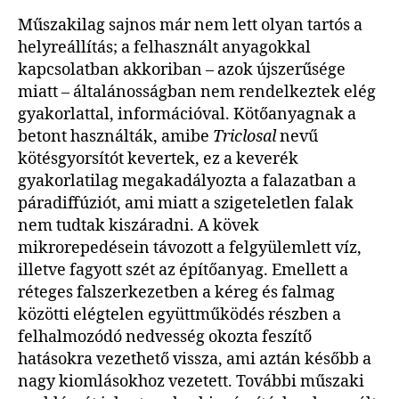
Műszakilag sajnos már nem lett olyan tartós a
helyreállítás; a felhasznált anyagokkal
kapcsolatban akkoriban – azok újszerűsége
miatt – általánosságban nem rendelkeztek elég
gyakorlattal, információval. Kötőanyagnak a
betont használták, amibe
Triclosal
nevű
kötésgyorsítót kevertek, ez a keverék
gyakorlatilag megakadályozta a falazatban a
páradiffúziót, ami miatt a szigeteletlen falak
nem tudtak kiszáradni. A kövek
mikrorepedésein távozott a felgyülemlett víz,
illetve fagyott szét az építőanyag. Emellett a
réteges falszerkezetben a kéreg és falmag
közötti elégtelen együttműködés részben a
felhalmozódó nedvesség okozta feszítő
hatásokra vezethető vissza, ami aztán később a
nagy kiomlásokhoz vezetett. További műszaki