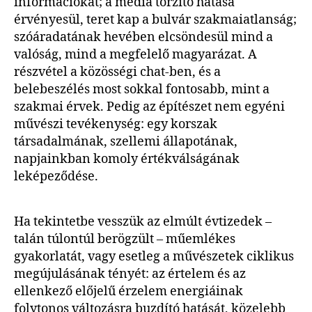
információkat; a média torzító hatása
érvényesül, teret kap a bulvár szakmaiatlanság;
szóáradatának hevében elcsöndesül mind a
valóság, mind a megfelelő magyarázat. A
részvétel a közösségi chat-ben, és a
belebeszélés most sokkal fontosabb, mint a
szakmai érvek. Pedig az építészet nem egyéni
művészi tevékenység: egy korszak
társadalmának, szellemi állapotának,
napjainkban komoly értékválságának
leképeződése.
Ha tekintetbe vesszük az elmúlt évtizedek –
talán túlontúl berögzült – műemlékes
gyakorlatát, vagy esetleg a művészetek ciklikus
megújulásának tényét: az értelem és az
ellenkező előjelű érzelem energiáinak
folytonos változásra buzdító hatását, közelebb