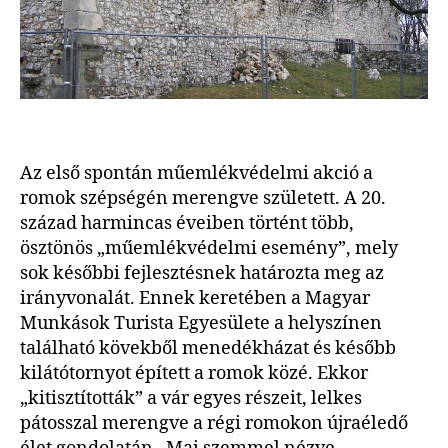
Az első spontán műemlékvédelmi akció a
romok szépségén merengve született. A 20.
század harmincas éveiben történt több,
ösztönös „műemlékvédelmi esemény”, mely
sok későbbi fejlesztésnek határozta meg az
irányvonalát. Ennek keretében a Magyar
Munkások Turista Egyesülete a helyszínen
található kövekből menedékházat és később
kilátótornyot épített a romok közé. Ekkor
„kitisztították” a vár egyes részeit, lelkes
pátosszal merengve a régi romokon újraéledő