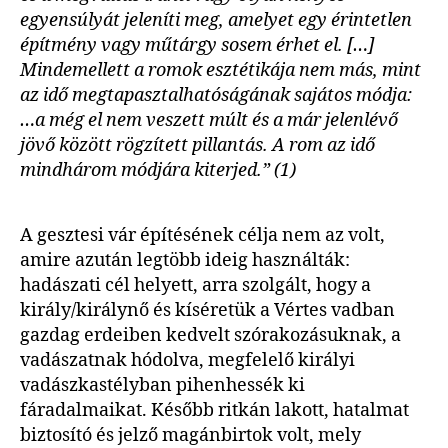
egyensúlyát jeleníti meg, amelyet egy érintetlen
építmény vagy műtárgy sosem érhet el. […]
Mindemellett a romok esztétikája nem más, mint
az idő megtapasztalhatóságának sajátos módja:
…a még el nem veszett múlt és a már jelenlévő
jövő között rögzített pillantás. A rom az idő
mindhárom módjára kiterjed.” (1)
A gesztesi vár építésének célja nem az volt,
amire azután legtöbb ideig használták:
hadászati cél helyett, arra szolgált, hogy a
király/királynő és kíséretük a Vértes vadban
gazdag erdeiben kedvelt szórakozásuknak, a
vadászatnak hódolva, megfelelő királyi
vadászkastélyban pihenhessék ki
fáradalmaikat. Később ritkán lakott, hatalmat
biztosító és jelző magánbirtok volt, mely