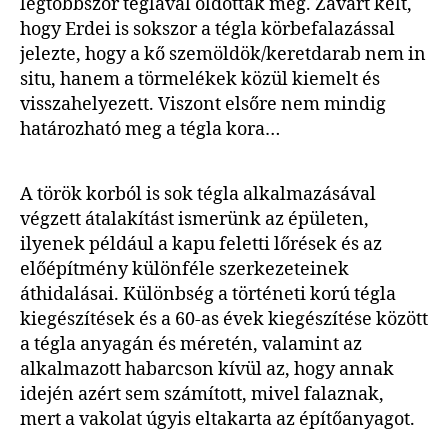
legtöbbször téglával oldották meg. Zavart kelt,
hogy Erdei is sokszor a tégla körbefalazással
jelezte, hogy a kő szemöldök/keretdarab nem in
situ, hanem a törmelékek közül kiemelt és
visszahelyezett. Viszont elsőre nem mindig
határozható meg a tégla kora…
A török korból is sok tégla alkalmazásával
végzett átalakítást ismerünk az épületen,
ilyenek például a kapu feletti lőrések és az
előépítmény különféle szerkezeteinek
áthidalásai. Különbség a történeti korú tégla
kiegészítések és a 60-as évek kiegészítése között
a tégla anyagán és méretén, valamint az
alkalmazott habarcson kívül az, hogy annak
idején azért sem számított, mivel falaznak,
mert a vakolat úgyis eltakarta az építőanyagot.