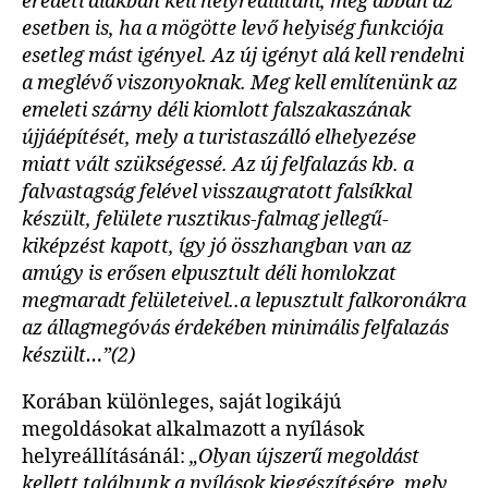
eredeti alakban kell helyreállítani, még abban az
esetben is, ha a mögötte levő helyiség funkciója
esetleg mást igényel. Az új igényt alá kell rendelni
a meglévő viszonyoknak. Meg kell említenünk az
emeleti szárny déli kiomlott falszakaszának
újjáépítését, mely a turistaszálló elhelyezése
miatt vált szükségessé. Az új felfalazás kb. a
falvastagság felével visszaugratott falsíkkal
készült, felülete rusztikus-falmag jellegű-
kiképzést kapott, így jó összhangban van az
amúgy is erősen elpusztult déli homlokzat
megmaradt felületeivel..a lepusztult falkoronákra
az állagmegóvás érdekében minimális felfalazás
készült…”(
2
)
Korában különleges, saját logikájú
megoldásokat alkalmazott a nyílások
helyreállításánál:
„Olyan újszerű megoldást
kellett találnunk a nyílások kiegészítésére, mely