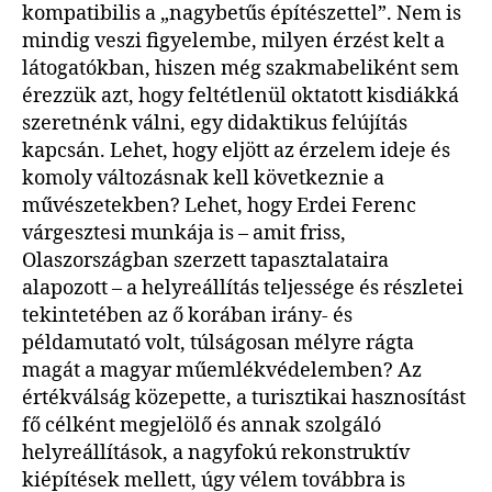
kompatibilis a „nagybetűs építészettel”. Nem is
mindig veszi figyelembe, milyen érzést kelt a
látogatókban, hiszen még szakmabeliként sem
érezzük azt, hogy feltétlenül oktatott kisdiákká
szeretnénk válni, egy didaktikus felújítás
kapcsán. Lehet, hogy eljött az érzelem ideje és
komoly változásnak kell következnie a
művészetekben? Lehet, hogy Erdei Ferenc
várgesztesi munkája is – amit friss,
Olaszországban szerzett tapasztalataira
alapozott – a helyreállítás teljessége és részletei
tekintetében az ő korában irány- és
példamutató volt, túlságosan mélyre rágta
magát a magyar műemlékvédelemben? Az
értékválság közepette, a turisztikai hasznosítást
fő célként megjelölő és annak szolgáló
helyreállítások, a nagyfokú rekonstruktív
kiépítések mellett, úgy vélem továbbra is