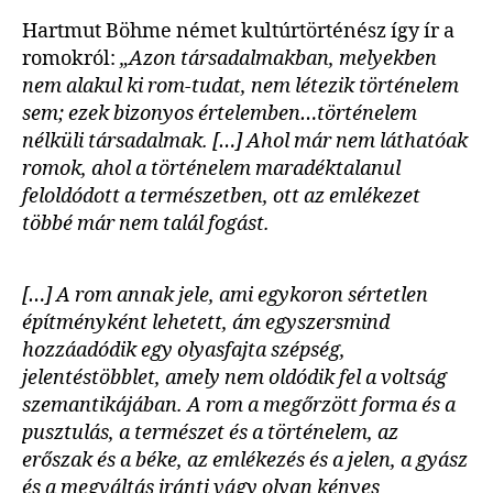
Hartmut Böhme német kultúrtörténész így ír a
romokról:
„Azon társadalmakban, melyekben
nem alakul ki rom-tudat, nem létezik történelem
sem; ezek bizonyos értelemben…történelem
nélküli társadalmak. […] Ahol már nem láthatóak
romok, ahol a történelem maradéktalanul
feloldódott a természetben, ott az emlékezet
többé már nem talál fogást.
[…] A rom annak jele, ami egykoron sértetlen
építményként lehetett, ám egyszersmind
hozzáadódik egy olyasfajta szépség,
jelentéstöbblet, amely nem oldódik fel a voltság
szemantikájában. A rom a megőrzött forma és a
pusztulás, a természet és a történelem, az
erőszak és a béke, az emlékezés és a jelen, a gyász
és a megváltás iránti vágy olyan kényes