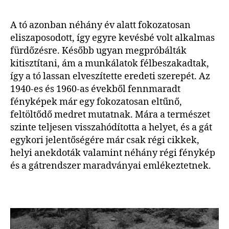
A tó azonban néhány év alatt fokozatosan
eliszaposodott, így egyre kevésbé volt alkalmas
fürdőzésre. Később ugyan megpróbálták
kitisztítani, ám a munkálatok félbeszakadtak,
így a tó lassan elveszítette eredeti szerepét. Az
1940-es és 1960-as évekből fennmaradt
fényképek már egy fokozatosan eltűnő,
feltöltődő medret mutatnak. Mára a természet
szinte teljesen visszahódította a helyet, és a gát
egykori jelentőségére már csak régi cikkek,
helyi anekdoták valamint néhány régi fénykép
és a gátrendszer maradványai emlékeztetnek.