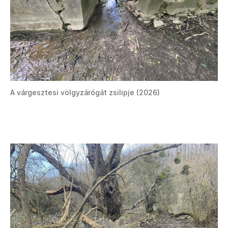
A várgesztesi völgyzárógát zsilipje (2026)