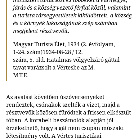
miniszteri tanácsost és többeket a vármegye,
járás és a község vezető férfiai közül, valamint
a turista társegyesületek kiküldötteit, a község
és a környék lakosságának szép számban
megjelent résztvevőit.
Magyar Turista Élet, 1934 (2. évfolyam,
1-24. szám)1934-08-28 / 12.
szám, 5. old. Hatalmas völgyelzáró gáttal
tavat varázsolt a Vértesbe az M.
M.T.E.
Az avatást követően úszóversenyeket
rendeztek, csónakok szelték a vizet, majd a
résztvevők közösen fürödtek a frissen elkészült
tóban. A korabeli beszámolók alapján jól
érzékelhető, hogy a gát nem csupán műszaki
létesítmény volt. A Vértes turisztikai