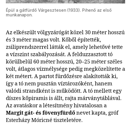
Épül a gátfürdő Várgesztesen (1933). Pihenő az első
munkanapon.
Az elkészült völgyzárógát közel 30 méter hosszú
és 3 méter magas volt. Kőből építették,
zsiliprendszerrel látták el, amely lehetővé tette
a vízszint szabályozását. A felduzzasztott tó
körülbelül 60 méter hosszú, 20–25 méter széles
volt, átlagos vízmélysége pedig megközelítette a
két métert. A partot fürdőzésre alakították ki,
így a tó nem pusztán víztározóként, hanem
valódi strandként is működött. A tó mellett egy
díszes kőpiramis is állt, rajta márványtáblával.
Az avatáskor a létesítmény hivatalosan a
Margit gát- és fövenyfürdő
nevet kapta, gróf
Esterházy Móricné tiszteletére.