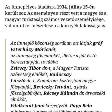
Az ünnepélyes átadásra
1934. július 15-én
került sor. Az eseményen részt vett a megye és a
magyar turistaság számos vezető személyisége,
valamint természetesen a környék lakossága is.
Az ünneplő közönség sorában ott látjuk
gróf
Esterházy Móricné
t,
az ünnepség fővédnökét, illetve a gát és tó
keresztanyját, továbbá
Zsitvay Tibor
dr.-t, a Magyar Turista
Szövetség elnökét,
Badocsay
László
dr.-t, Komárom-Esztergom megye
főispánját,
Reviczky István
t, a járás
főszolgabíróját,
Récsey Kálmán
dr. árvaszéki
elnököt,
Edelkraut Jenő
körjegyzőt,
Papp Béla