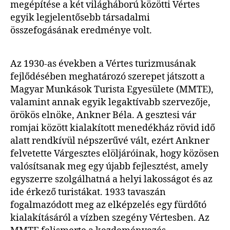
megépítése a két világháború közötti Vértes
egyik legjelentősebb társadalmi
összefogásának eredménye volt.
Az 1930-as években a Vértes turizmusának
fejlődésében meghatározó szerepet játszott a
Magyar Munkások Turista Egyesülete (MMTE),
valamint annak egyik legaktívabb szervezője,
örökös elnöke, Ankner Béla. A gesztesi vár
romjai között kialakított menedékház rövid idő
alatt rendkívül népszerűvé vált, ezért Ankner
felvetette Várgesztes elöljáróinak, hogy közösen
valósítsanak meg egy újabb fejlesztést, amely
egyszerre szolgálhatná a helyi lakosságot és az
ide érkező turistákat. 1933 tavaszán
fogalmazódott meg az elképzelés egy fürdőtó
kialakításáról a vízben szegény Vértesben. Az