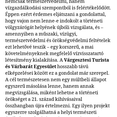
nemcsak természetvédelmi, hanem
vízgazdálkodási szempontból is felértékelődött.
Éppen ezért érdemes eljátszani a gondolattal,
hogy vajon nem lenne-e indokolt a történeti
völgyzárógát helyének újbóli vizsgálata, és –
amennyiben a műszaki, vízügyi,
természetvédelmi és örökségvédelmi feltételek
ezt lehetővé teszik – egy korszerű, a mai
követelményeknek megfelelő vízvisszatartó
létesítmény kialakítása. A
Várgesztesi Turista
és Várbarát Egyesület
hosszabb távú
elképzelései között ez a gondolat már szerepel.
A cél természetesen nem egy múltbeli állapot
egyszerű másolása lenne, hanem annak
megvizsgálása, miként lehetne a történeti
örökséget a 21. század kihívásaival
összhangban újra értelmezni. Egy ilyen projekt
egyszerre szolgálhatná a helyi természeti