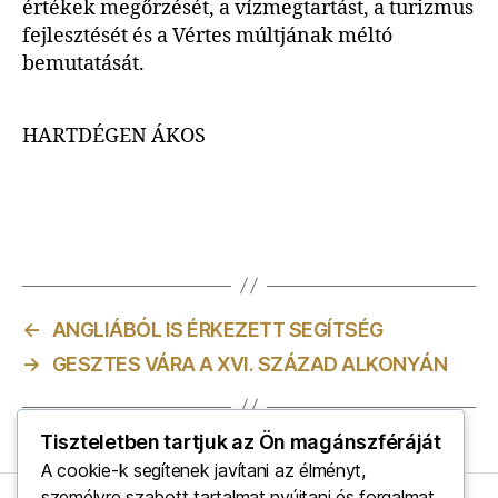
értékek megőrzését, a vízmegtartást, a turizmus
fejlesztését és a Vértes múltjának méltó
bemutatását.
HARTDÉGEN ÁKOS
←
ANGLIÁBÓL IS ÉRKEZETT SEGÍTSÉG
→
GESZTES VÁRA A XVI. SZÁZAD ALKONYÁN
Tiszteletben tartjuk az Ön magánszféráját
A cookie-k segítenek javítani az élményt,
személyre szabott tartalmat nyújtani és forgalmat