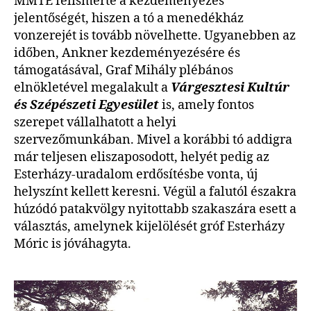
MMTE felismerte a kezdeményezés
jelentőségét, hiszen a tó a menedékház
vonzerejét is tovább növelhette. Ugyanebben az
időben, Ankner kezdeményezésére és
támogatásával, Graf Mihály plébános
elnökletével megalakult a
Várgesztesi Kultúr
és Szépészeti Egyesület
is, amely fontos
szerepet vállalhatott a helyi
szervezőmunkában. Mivel a korábbi tó addigra
már teljesen eliszaposodott, helyét pedig az
Esterházy-uradalom erdősítésbe vonta, új
helyszínt kellett keresni. Végül a falutól északra
húzódó patakvölgy nyitottabb szakaszára esett a
választás, amelynek kijelölését gróf Esterházy
Móric is jóváhagyta.