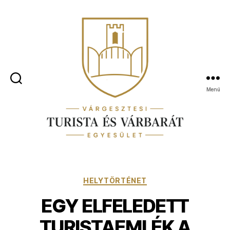
Menü
MINDEN
A
GESZTESI
VÁRRÓL
Kategóriák
HELYTÖRTÉNET
EGY ELFELEDETT
TURISTAEMLÉK A