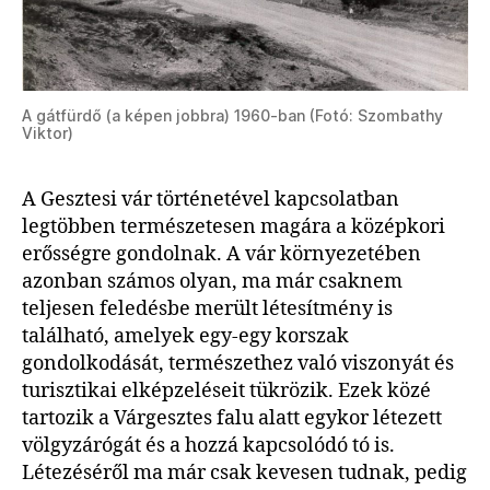
A gátfürdő (a képen jobbra) 1960-ban (Fotó: Szombathy
Viktor)
A Gesztesi vár történetével kapcsolatban
legtöbben természetesen magára a középkori
erősségre gondolnak. A vár környezetében
azonban számos olyan, ma már csaknem
teljesen feledésbe merült létesítmény is
található, amelyek egy-egy korszak
gondolkodását, természethez való viszonyát és
turisztikai elképzeléseit tükrözik. Ezek közé
tartozik a Várgesztes falu alatt egykor létezett
völgyzárógát és a hozzá kapcsolódó tó is.
Létezéséről ma már csak kevesen tudnak, pedig